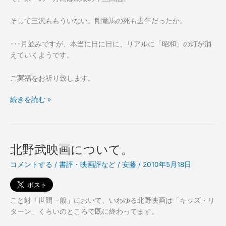
そして三沢ももういない。剛竜馬の死も去年だったか。
･･･月並みですが、本当に日に日に、リアルに「昭和」の灯が消
えていくようです。
ご冥福をお祈り致します。
ラ
続きを読む »
ッ
シ
ャ
ー。
北野武映画について。
コメントする
/
書評・映画評など
/
安藤
/
2010年5月18日
こと対「世間一般」において、いわゆる北野映画は「キッズ・リ
ターン」くらいのところで既に終わってます。