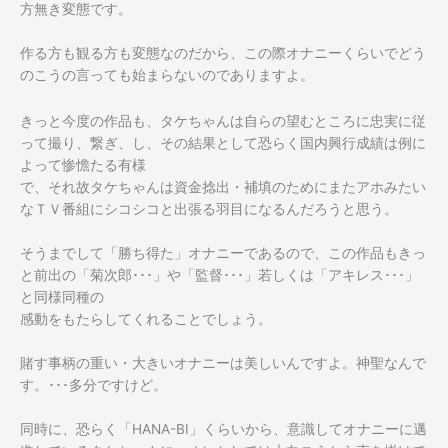
方無き変態です。
作る方も観る方も変態なのだから、この際オナニーくらいでどう
のこうの言っても始まらないのでありますよ。
きっと今度の作品も、タケちゃんは自らの望むところに忠実に従
って撮り、繋ぎ、し、その結果として恐らく国内興行成績は例に
よって惨憺たる有様
で、それ故タケちゃんは資金捻出・補填のためにまたアホみたい
なＴＶ番組にシコシコと出張る羽目になるんだろうと思う。
そうまでして「勝ち得た」オナニーであるので、この作品もきっ
と前出の「菊次郎･･･」や「監督･･･」若しくは「アキレス･･･」
と同様同種の
感動をもたらしてくれることでしょう。
賭す事柄の重い・大きいオナニーは美しいんですよ。神聖なんで
す。･･･多分ですけど。
同時に、恐らく「HANA-BI」くらいから、意識してオナニーに邁