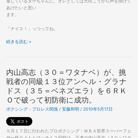
進しているタケちゃんに、オレとしては大向こうから声を掛けて
あげたいと思い
ます。
「ナイス！」っつってね。
北
続きを読む »
野
武
映
画
内山高志（３０＝ワタナベ）が、挑
に
戦者の同級１３位アンヘル・グラナ
つ
ドス（３５＝ベネズエラ）を６ＲＫ
い
て。
Ｏで破って初防衛に成功。
ボクシング・プロレス関係
/
安藤和明
/
2010年5月17日
５月１７日に行われたプロボクシング：ＷＢＡ世界スーパーフェ
ザー級タイトルマッチ１２回戦は、王者の内山高志（３０＝ワタ