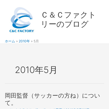
内
容
Ｃ＆Ｃファクト
を
ス
リーのブログ
キ
ッ
プ
ホーム
2010年
5月
2010年5月
岡田監督（サッカーの方ね）につい
て。