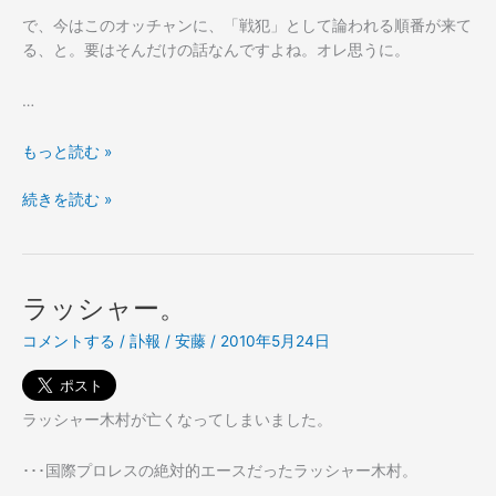
で、今はこのオッチャンに、「戦犯」として論われる順番が来て
る、と。要はそんだけの話なんですよね。オレ思うに。
…
岡
もっと読む »
田
岡
続きを読む »
監
田
督
監
（サ
督
ッ
（サ
カ
ラッシャー。
ッ
ー
コメントする
/
訃報
/
安藤
/
2010年5月24日
カ
の
ー
方
の
ね）
方
に
ラッシャー木村が亡くなってしまいました。
ね）
つ
に
い
･･･国際プロレスの絶対的エースだったラッシャー木村。
つ
て。