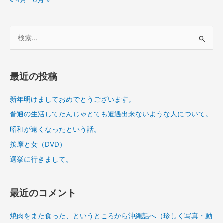
« 4月
6月 »
検
索
対
象
最近の投稿
:
新年明けましておめでとうございます。
普通の生活してたんじゃとても遭遇出来ないような人について。
昭和が遠くなったという話。
按摩と女（DVD）
選挙に行きまして。
最近のコメント
焼肉をまた食った、というところから沖縄話へ（珍しく写真・動