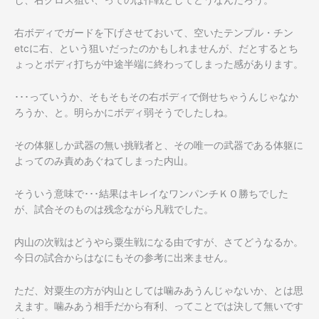
し、右クロス狙い、ってのは作戦としてどうなんだろう。
右ボディでガードを下げさせておいて、空いたテンプル・チン
etcに右、という狙いだったのかもしれませんが、だとするとち
ょっとボディ打ちが中途半端に終わってしまった感があります。
･･･っていうか、そもそもその右ボディで倒せちゃうんじゃなか
ろうか、と。明らかにボディ弱そうでしたしね。
その体躯しか武器の無い挑戦者と、その唯一の武器である体躯に
よってのみ責めあぐねてしまった内山。
そういう意味で･･･結果はキレイなワンパンチＫＯ勝ちでした
が、試合そのものは残念ながら凡戦でした。
内山の次戦はどうやら粟生戦になる由ですが、さてどうなるか。
今日の試合からはなにもその参考に出来ません。
ただ、対粟生の方が内山としては噛みあうんじゃないか、とは思
えます。噛みあう相手だから有利、ってことでは決して無いです