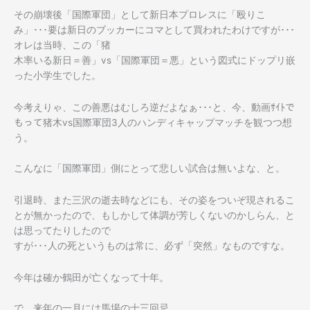
い
その崩壊後「国際軍団」として新日本プロレスに「殴りこ
て。
み」･･･要は新日のブッカーにコマとして買われたわけですが･･･
オレは当時、この「猪
木率いる新日＝善」vs「国際軍団＝悪」という図式にドップリ嵌
った小学生でした。
今考えりゃ、この善悪はむしろ逆だよなぁ･･･と、今、動画ｻｲﾄで
もって猪木vs国際軍団3人のハンディキャップマッチを観つつ想
う。
こんなに「国際軍団」側にとって悲しい試合は無いよな、と。
引退時、また三沢の逝去時などにも、その姿をついぞ現されるこ
とが無かったので、もしかして体調が芳しくないのかしらん、と
は思ってたりしたので
すが･･･人の死というものは常に、必ず「突然」なものですな。
今年は確か鶴田が亡くなって十年。
で、来年の一月には馬場の十三回忌。