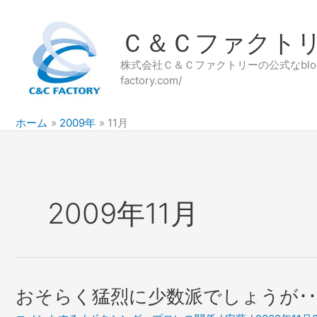
内
容
Ｃ＆Ｃファクト
を
ス
株式会社Ｃ＆Ｃファクトリーの公式なblog
キ
factory.com/
ッ
プ
ホーム
2009年
11月
2009年11月
おそらく猛烈に少数派でしょうが･･