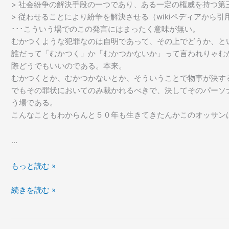
> 社会紛争の解決手段の一つであり、ある一定の権威を持つ第
> 従わせることにより紛争を解決させる（wikiペディアから引
･･･こういう場でのこの発言にはまったく意味が無い。
むかつくような犯罪なのは自明であって、その上でどうか、と
誰だって「むかつく」か「むかつかないか」って言われりゃむ
際どうでもいいのである。本来。
むかつくとか、むかつかないとか、そういうことで物事が決す
でもその罪状においてのみ裁かれるべきで、決してそのパーソ
う場である。
こんなこともわからんと５０年も生きてきたんかこのオッサン
…
や
もっと読む »
ん
や
続きを読む »
ぬ
ん
る
ぬ
か
る
な。