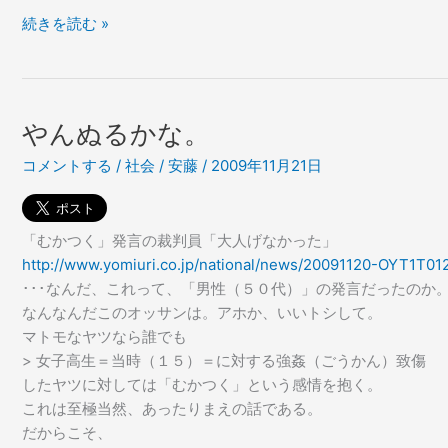
藤
内
続きを読む »
vs
藤
亀
vs
田
亀
長
田
男
やんぬるかな。
長
の
コメントする
/
社会
/
安藤
/
2009年11月21日
男
一
の
戦
一
を
戦
予
「むかつく」発言の裁判員「大人げなかった」
を
想
http://www.yomiuri.co.jp/national/news/20091120-OYT1T01
予
す
･･･なんだ、これって、「男性（５０代）」の発言だったのか
想
る。
なんなんだこのオッサンは。アホか、いいトシして。
す
マトモなヤツなら誰でも
る。
> 女子高生＝当時（１５）＝に対する強姦（ごうかん）致傷
したヤツに対しては「むかつく」という感情を抱く。
これは至極当然、あったりまえの話である。
だからこそ、