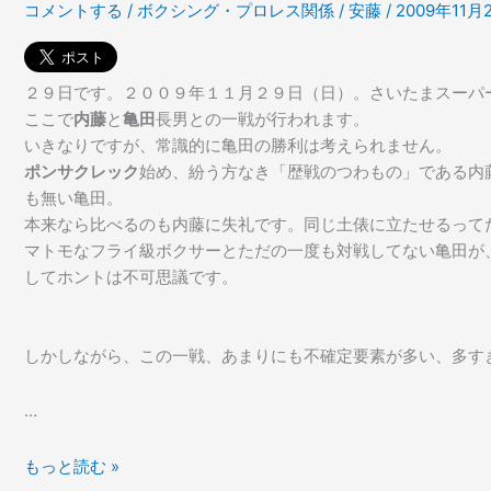
コメントする
/
ボクシング・プロレス関係
/
安藤
/
2009年11月
わ
ら
か
な
ら
い」
な
２９日です。２００９年１１月２９日（日）。さいたまスーパ
い」
ここで
内藤
と
亀田
長男との一戦が行われます。
いきなりですが、常識的に亀田の勝利は考えられません。
ポンサクレック
始め、紛う方なき「歴戦のつわもの」である内
も無い亀田。
本来なら比べるのも内藤に失礼です。同じ土俵に立たせるって
マトモなフライ級ボクサーとただの一度も対戦してない亀田が
してホントは不可思議です。
しかしながら、この一戦、あまりにも不確定要素が多い、多す
…
内
もっと読む »