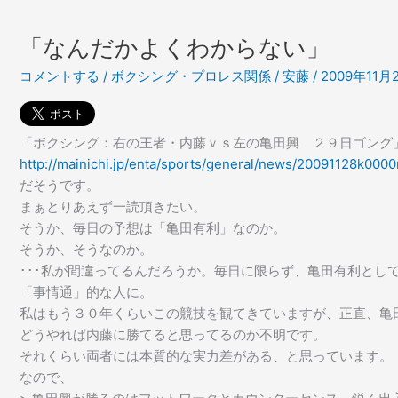
く
烈
猛
に
「なんだかよくわからない」
烈
少
コメントする
/
ボクシング・プロレス関係
/
安藤
/
2009年11月
に
数
少
派
数
で
派
し
「ボクシング：右の王者・内藤ｖｓ左の亀田興 ２９日ゴング
で
ょ
http://mainichi.jp/enta/sports/general/news/20091128k00
し
う
だそうです。
ょ
が･･･。
まぁとりあえず一読頂きたい。
う
そうか、毎日の予想は「亀田有利」なのか。
が･･･。
そうか、そうなのか。
･･･私が間違ってるんだろうか。毎日に限らず、亀田有利とし
「事情通」的な人に。
私はもう３０年くらいこの競技を観てきていますが、正直、亀
どうやれば内藤に勝てると思ってるのか不明です。
それくらい両者には本質的な実力差がある、と思っています。
なので、