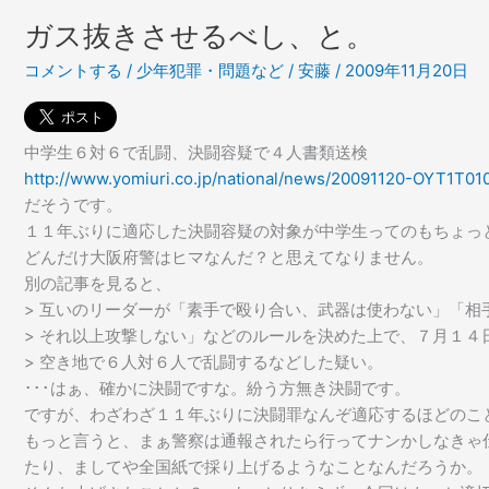
か
ガス抜きさせるべし、と。
な。
コメントする
/
少年犯罪・問題など
/
安藤
/
2009年11月20日
中学生６対６で乱闘、決闘容疑で４人書類送検
http://www.yomiuri.co.jp/national/news/20091120-OYT1T01
だそうです。
１１年ぶりに適応した決闘容疑の対象が中学生ってのもちょっ
どんだけ大阪府警はヒマなんだ？と思えてなりません。
別の記事を見ると、
> 互いのリーダーが「素手で殴り合い、武器は使わない」「相
> それ以上攻撃しない」などのルールを決めた上で、７月１４
> 空き地で６人対６人で乱闘するなどした疑い。
･･･はぁ、確かに決闘ですな。紛う方無き決闘です。
ですが、わざわざ１１年ぶりに決闘罪なんぞ適応するほどのこ
もっと言うと、まぁ警察は通報されたら行ってナンかしなきゃ
たり、ましてや全国紙で採り上げるようなことなんだろうか。