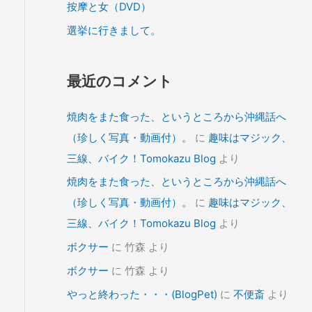
按摩と女（DVD）
選挙に行きまして。
最近のコメント
焼肉をまた食った、というところから沖縄話へ
（珍しく写真・動画付）。
に
趣味はマジック、
三線、バイク！Tomokazu Blog
より
焼肉をまた食った、というところから沖縄話へ
（珍しく写真・動画付）。
に
趣味はマジック、
三線、バイク！Tomokazu Blog
より
ボクサー
に
竹森
より
ボクサー
に
竹森
より
やっと終わった・・・(BlogPet)
に
不便斎
より