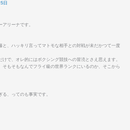
25日
ーアリーナです。
藤と、ハッキリ言ってマトモな相手との対戦が未だかつて一度
だけで、オレ的にはボクシング競技への冒涜とさえ思えます。
、そもそもなんでフライ級の世界ランクにいるのか、そこから
ぎる、ってのも事実です。