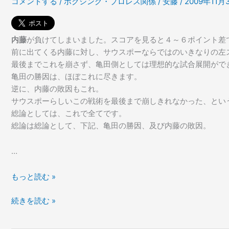
コメントする
/
ボクシング・プロレス関係
/
安藤
/
2009年11月
内藤
が負けてしまいました。スコアを見ると４～６ポイント差
前に出てくる内藤に対し、サウスポーならではのいきなりの左
最後までこれを崩さず、亀田側としては理想的な試合展開がで
亀田の勝因は、ほぼこれに尽きます。
逆に、内藤の敗因もこれ。
サウスポーらしいこの戦術を最後まで崩しきれなかった、とい
総論としては、これで全てです。
総論は総論として、下記、亀田の勝因、及び内藤の敗因。
…
お
もっと読む »
そ
お
続きを読む »
ら
そ
く
ら
猛