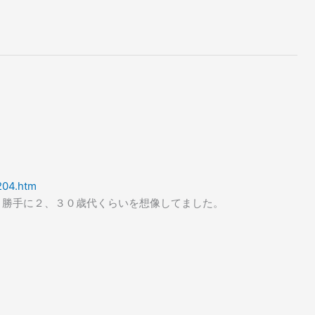
204.htm
。勝手に２、３０歳代くらいを想像してました。