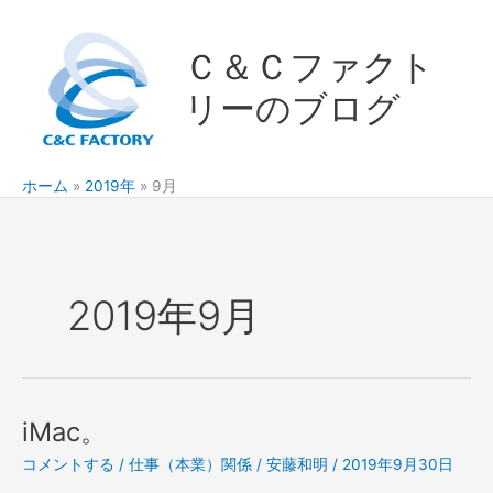
内
容
Ｃ＆Ｃファクト
を
ス
リーのブログ
キ
ッ
プ
ホーム
2019年
9月
2019年9月
iMac。
コメントする
/
仕事（本業）関係
/
安藤和明
/
2019年9月30日