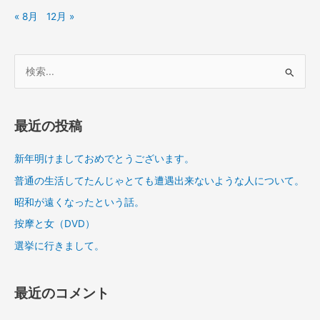
« 8月
12月 »
検
索
対
象
最近の投稿
:
新年明けましておめでとうございます。
普通の生活してたんじゃとても遭遇出来ないような人について。
昭和が遠くなったという話。
按摩と女（DVD）
選挙に行きまして。
最近のコメント