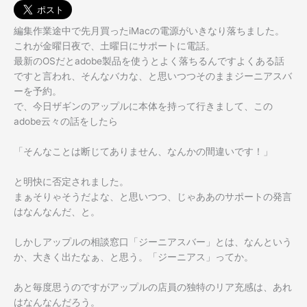
編集作業途中で先月買ったiMacの電源がいきなり落ちました。
これが金曜日夜で、土曜日にサポートに電話。
最新のOSだとadobe製品を使うとよく落ちるんですよくある話
ですと言われ、そんなバカな、と思いつつそのままジーニアスバ
ーを予約。
で、今日ザギンのアップルに本体を持って行きまして、この
adobe云々の話をしたら
「そんなことは断じてありません、なんかの間違いです！」
と明快に否定されました。
まぁそりゃそうだよな、と思いつつ、じゃああのサポートの発言
はなんなんだ、と。
しかしアップルの相談窓口「ジーニアスバー」とは、なんという
か、大きく出たなぁ、と思う。「ジーニアス」ってか。
あと毎度思うのですがアップルの店員の独特のリア充感は、あれ
はなんなんだろう。