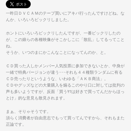
一昨日ＤＶＣＡＭのテープ買いにアキバ行ったんですけどね。な
んか、いろいろビックリしました。
ホントにいろいろビックリしたんですが、一番ビックリしたの
が、この娘らの各種映像がそこかしこに「散乱」してるってこと
ね。
そうか、いつのまにかこんなことになってんのか、と。
ＣＤ買った人しかメンバー人気投票に参加できないとか、中身が
一緒で特典バージョンが違う･･･それも４４種類ランダムに有る
ＣＤ売ったりというような、いわゆる「ＡＫＢ商法」。
ＣＤやグッズなどの大量購入を煽るこのやり口に対しては批判の
声も多いようですが、反面「買うﾔﾂは好きで買ってんだからほっ
とけ」的な意見も散見されます。
まぁ、そりゃそうです。
須らく消費者が自由意志でもって買ってんですから、それもまた
正論です。