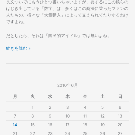
長文ついでにもうひとつ書いちゃいますが、要するにこの娘らの
はじき出している「数字」は、多くはこの商法に乗ったファンの
人たちの、様々な「大量購入」によって支えられてたりするわけ
ですよね。
だとしたら、それは「国民的アイドル」では無いよね。
「Ａ
続きを読む »
Ｋ
Ｂ
４
８」
の
2010年6月
件。
月
火
水
木
金
土
日
1
2
3
4
5
6
7
8
9
10
11
12
13
14
15
16
17
18
19
20
21
22
23
24
25
26
27