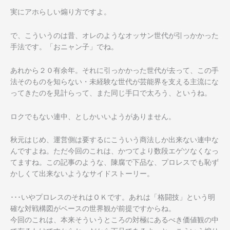
実にアホらしい煽り方ですよ。
で、こういうのは昔、オレのようなオッサン世代が引っかかった
手法です。「おニャン子」でね。
あれから２０有余年。それに引っかかった世代が去って、この手
法そのものを知らない・未経験な世代が芸能界を支える主流にな
ってきたのを見計らって、また同じ手口で太ろう、というね。
ロクでもない連中、としかいいようがありません。
秋元はじめ、運営側は要するにこういう商法しか出来ない連中な
んですよね。ただ今回のこれは、かつてより数段エゲツなくなっ
てますね。この記事のような、陳腐で下品な、プロレスでも恥ず
かしくて出来ないようなサイドストーリー。
･･･いやプロレスのそれはＯＫです。あれは「格闘技」という明
確な対戦構図がベースの世界観が前提ですからね。
今回のこれは、本来そういうところの対極にあるべき価値観の中