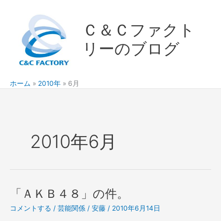
内
容
Ｃ＆Ｃファクト
を
ス
リーのブログ
キ
ッ
プ
ホーム
2010年
6月
2010年6月
「ＡＫＢ４８」の件。
コメントする
/
芸能関係
/
安藤
/
2010年6月14日