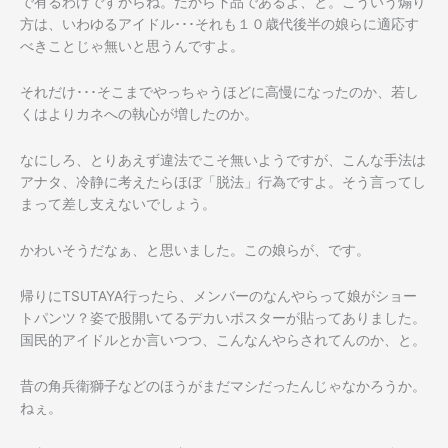
で有るわけですからね。だから下品であるよ、と。こういう煽り
方は、いわゆるアイドル･･･それも１０歳代後半の娘らに適応す
べきことじゃ無いと思うんですよ。
それだけ･･･そこまでやっちゃうほどに高慢になったのか、若し
くはよりカネへの執心が増したのか。
なにしろ、とりあえず違法でこそ無いようですが、こんな手法は
アナタ、冷静に考えたらほぼ「脱法」行為ですよ。そう言ってし
まって差し支えないでしょう。
かわいそうだなぁ、と思いました。この娘らが、です。
帰りにTSUTAYA行ったら、メンバーのなんやらって娘がショー
トパンツ？姿で股開いてるデカいポスターが貼ってありました。
国民的アイドルとか言いつつ、こんなんやらされてんのか、と。
昔の角兵衛獅子などのほうがまだマシだったんじゃなかろうか。
ねぇ。