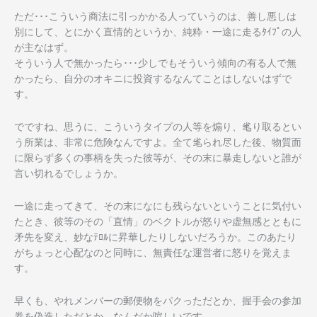
ただ･･･こういう商法に引っかかる人っていうのは、善し悪しは
別にして、とにかく直情的というか、純粋・一途に走るﾀｲﾌﾟの人
が主なはず。
そういう人で無かったら･･･少しでもそういう傾向の有る人で無
かったら、自分のオキニに投資するなんてことはしないはずで
す。
でですね、思うに、こういうタイプの人等を煽り、毟り取るとい
う所業は、非常に危険なんですよ。全て毟られ尽した後、物質面
に限らず多くの事柄を失った彼等が、その末に暴走しないと誰が
言い切れるでしょうか。
一途に走ってきて、その末になにも残らないということに気付い
たとき、彼等のその「直情」のベクトルが怒りや虚無感とともに
矛先を変え、妙なﾃﾛﾙに昇華したりしないだろうか。このあたり
がちょっと心配なのと同時に、無責任な運営者に怒りを覚えま
す。
早くも、やれメンバーの郵便物をパクっただとか、握手会の参加
券を偽造しただとか、なんだか喧しいです。