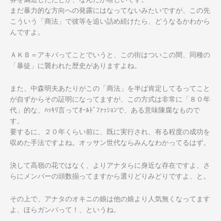
まだ暴力的な方向への発露にはなってないみたいですが、この先
こういう「商法」で彼等を追い詰め続けたら、どうなるかわから
んですよ。
ＡＫＢ＝アキバってことでいうと、この街はついこの間、同種の
「暴徒」に襲われた歴史がありますよね。
また、中森明夫あたりがこの「商法」を半ば肯定してるってこと
が自ずからその証明になってますが、この方式は非常に「８０年
代」的な、ﾊｯｷﾘ言ってｵｰﾙﾄﾞﾌｧｯｼｮﾝで、ある意味陳腐なもので
す。
要するに、２０年くらい前に、既に実行され、有る程度の成功を
収めた手法ですよね。オッサン世代ならみんなわかってるはず。
決して高嶺の花ではなく、よりアナタらに身近な存在ですよ、さ
らにメンバーの頭数揃ってますから選りどりみどりですよ、と。
その上で、アナタのオキニの娘は他の娘より人気無くなってます
よ、ほらガンバって！、というね。