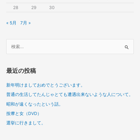
28
29
30
« 5月
7月 »
検
索
対
象
最近の投稿
:
新年明けましておめでとうございます。
普通の生活してたんじゃとても遭遇出来ないような人について。
昭和が遠くなったという話。
按摩と女（DVD）
選挙に行きまして。