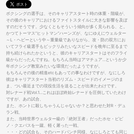
ボクシングの選手は、そのキャリアスタート時の体重・階級が、
その後のキャリアにおけるファイトスタイルに大きな影響を及ぼ
すのだそうです。少なくともそういう傾向が多く見られる、と。
かつてトーマス“ヒットマン”ハーンズが、なにゆえにウェルター
～L・ヘビーという中～重量級でありながら、攻・防の双方にお
いてフライ級選手もビックリみたいなスピードを晩年に至るまで
持ち続けられたかというと、彼のキャリアスタートはそのフライ
級からだったんですね。もちろん当時はアマチュア…というか少
年ボクシング教室みたいな環境だったようですが。
もちろんその後の精進etcもあっての事なわけですが、なにしろ
彼はキャリアスタート当初のリズム・スピードのイメージのま
ま、つい最近までの現役生活を送ることが出来たわけです。
対レナード戦Vol.1…これはほぼ終始レナードを圧倒していたわけ
ですが、あの試合、
また、ホントに殺しちゃうんじゃないか？と思わせた対R・デュ
ラン戦、
また、当時世界ウェルター級の「絶対王者」だったホセ・ピピ
ノ・クエバスを一蹴、軽く屠った一戦、
・・・どの試合も、そのハードパンチ同様、なにしろとても同じ