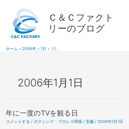
内
容
Ｃ＆Ｃファクト
を
ス
リーのブログ
キ
ッ
プ
ホーム
2006年
1月
1日
2006年1月1日
年に一度のTVを観る日
コメントする
/
ボクシング・プロレス関係
/
安藤
/
2006年1月1日