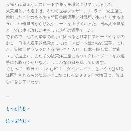
人類とは思えないスピードで我々を堪能させてくれました。
大東旭という選手は、かつて世界フェザー、J・ライト級王座に
挑戦したことのあるある竹田益朗選手と対戦歴があったりするよ
うに、中軽量級から順次ウエートを上げていった、日本人重量級
としては少々珍しいキャリア進行の選手でした。
ですので、他の同階級の選手に比べると非常にスピードやキレの
ある、日本人選手的感覚としては「スピード豊かな好選手」でし
た。実際世界ランクにもながいこと入り、日本王座も10回防衛
（して返上）、またその後東洋王座にもつくクレイジー・キム選
手にも勝ってたりなど、リッパな戦跡を残しています。
でもって、昨日の…これはK1？「ダイナマイト」というのはK1と
は区別されるものなのか？…なにしろ２００５年大晦日に、彼は
なにをしていたか。
…
年
もっと読む »
に
年
続きを読む »
一
に
度