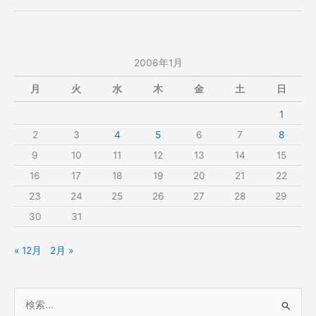
一
の
度
TV
の
を
TV
観
2006年1月
を
る
観
日
月
火
水
木
金
土
日
る
1
日
2
3
4
5
6
7
8
9
10
11
12
13
14
15
16
17
18
19
20
21
22
23
24
25
26
27
28
29
30
31
« 12月
2月 »
検
索