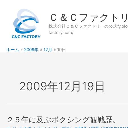
内
容
Ｃ＆Ｃファクト
を
ス
株式会社Ｃ＆Ｃファクトリーの公式なblog
キ
factory.com/
ッ
プ
ホーム
2009年
12月
19日
2009年12月19日
２５年に及ぶボクシング観戦歴。