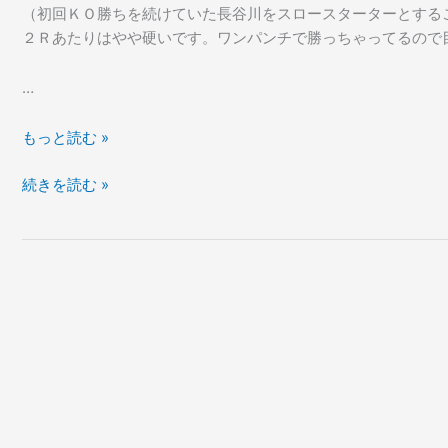
（初回ＫＯ勝ちを続けていた長谷川をスロースターターとする
２Ｒあたりはやや硬いです。ワンパンチで勝っちゃってるので
…
２
もっと読む »
５
２
続きを読む »
年
５
に
年
及
に
ぶ
及
ボ
ぶ
ク
ボ
シ
ク
ン
シ
グ
ン
観
グ
戦
観