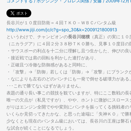
コメントする
/
ボクシング・プロレス関係
/
安藤
/
2009年12月
長谷川が１０度目防衛＝４回ＴＫＯ－ＷＢＣバンタム級
http://www.jiji.com/jc/c?g=spo_30&k=2009121800913
というわけで、チャンピオンの
長谷川穂積
（真正）の実に１０
（ニカラグア）に４回２分３８秒ＴＫＯ勝ち、見事１０度目の
・サウスポーの利点を十二分に理解し且つ生かした、伸びの良
・接近戦では肩の回転を利かした連打があり、
・正確且つ冷徹な防御感があると同時に、
・「攻撃」→「防御」若しくは「防御」→「攻撃」にブランク
・なによりも左右のどのパンチにも一発で倒せる破壊力がある
･･･これで勝てないはずがありません。
表題の通り長い事この競技を観ていますが、特にここ数戦の長
唯一の欠点が（私見ですが）、やや、ホントに微妙にスロース
がりはエンジン全開でやや変則にパンチを振ってくる挑戦者の
いくらか見切ってきたかな、と思った途端に「失神ＫＯ」で勝
少なくとも現在のバンタム級においては、長谷川の王座は磐石
な試合が続くことになるでしょう。