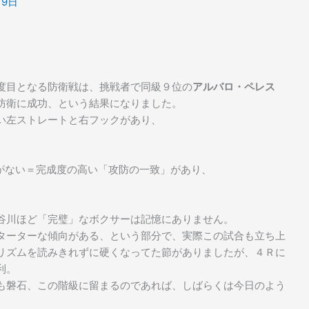
19日
度目となる防衛戦は、挑戦者で同級９位の
アルバロ・ペレス
防衛に成功、という結果になりました。
い左ストレートと右フックがあり、
がない＝完成度の高い「攻防の一致」があり、
。
谷川ほど「完璧」なボクサーは記憶にありません。
ターターな傾向がある、という部分で、実際この試合も立ち上
リズムを読みきれずに硬くなってた節がありましたが、４Ｒに
利。
も磐石、この階級に留まるのであれば、しばらくは今日のよう