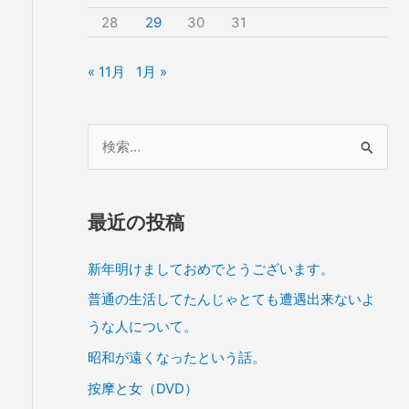
28
29
30
31
« 11月
1月 »
検
索
対
象
最近の投稿
:
新年明けましておめでとうございます。
普通の生活してたんじゃとても遭遇出来ないよ
うな人について。
昭和が遠くなったという話。
按摩と女（DVD）