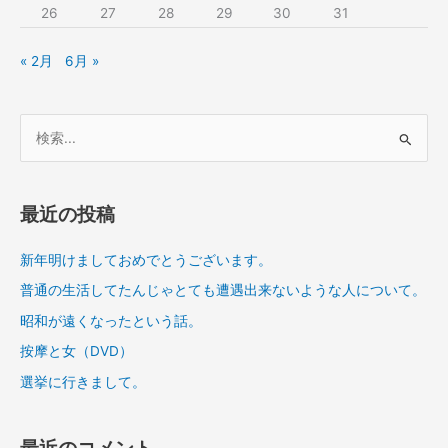
26
27
28
29
30
31
« 2月
6月 »
検
索
対
象
最近の投稿
:
新年明けましておめでとうございます。
普通の生活してたんじゃとても遭遇出来ないような人について。
昭和が遠くなったという話。
按摩と女（DVD）
選挙に行きまして。
最近のコメント