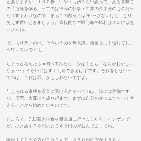
とありますが、１００歩、いや１万歩くらい譲って、ある意味こ
の「危険を煽る」ってのは彼等の仕事・生業のタネそのものだっ
たりするわけなので、まぁこの際それは許･･･さないけど、とり
あえず置いときましょう。直接的な生殺与奪の権利はオレには無
いかんね。
で、より悪いのは、そういうのを無意識、無自覚にも信じてしま
うワレワレですよ。
ちょっと考えたらor調べてみたら、少なくとも「なんかおかしい
なぁ･･･」くらいにはすぐ到達できるはずです。それをしないっ
てのは、これは罪、かもしれないですよ。
与えられる事柄を素直に受け入れるってのは、時には美徳です
が、反面、大罪にも成り得ます。まずは自分のオツムでもって考
えることから始めたいものです。
ところで、先日某大手食材量販店に行きましたら、インゲンです
が、ひと袋１７０円のと３６０円のが並んでましてね。
確か１７０円の方が２００ｇで、３６０円の方が１５０ｇ。