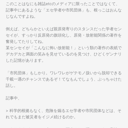
このことはなにも雑誌etcのメディアに限ったことではなくて、
記事中にあるような「エセ学者や市民団体」も、根っこはおんな
じなんですよね。
例えば、どちらかといえば親原発寄りのスタンスだった学者セン
セイが、すっかり反原発の旗頭化し、原発・放射能関係の著作を
奮発してたりしてね。
某センセイが「こんなに怖い放射能！」という類の著作の表紙で
デカデカと満面の笑みを見せているのを見つけ、ひどくゲンナリ
した記憶があります。
「市民団体」もしかり。ワレワレがゲテモノ扱いから脱却できる
千載一遇のチャンスであるぞ！てなもんでしょう、ぶっちゃけた
話し。
記事中、
> 科学的根拠もなく、危険を煽るエセ学者や市民団体などは、そ
れでもまだ被災者をイジメ続けるのか。