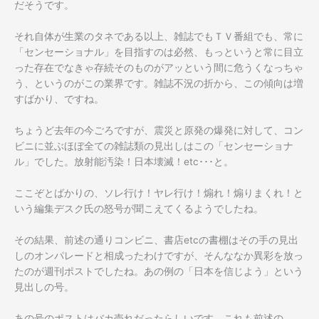
だそうです。
それ自体が生業のタネである以上、雑誌でもＴＶ番組でも、常に
「センセーショナル」を目指すのは必然、もっというと常に目立
った存在でなきゃ存続そのものがアッという間に危うくなっちゃ
う、というのがこの業界です。雑誌不況の折から、この傾向は増
すばかり、ですね。
ちょうど去年の今ごろですが、震災と原発の爆発に対して、コン
ビニに並ぶほぼ全ての雑誌類の見出しはこの「センセーショナ
ル」でした。放射能汚染！日本壊滅！etc･･･と。
ここぞとばかりの、ソレ行け！ヤレ行け！煽れ！煽りまくれ！と
いう編集デスク氏の怒号が聞こえてくるようでしたね。
その結果、前述の通りコンビニ、書店etcの書棚はその手の見出
しのオンパレードと相成ったわけですが、そんななか異彩を放っ
たのが週刊ポストでしたね。あの例の「日本を信じよう」という
見出しの号。
あの号のポストはバカ売れだったらしいです。これも前述の、