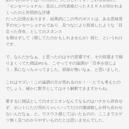
「センセーショナル」見出しの代表格だったＡＥＲＡが叩かれま
くったのと対照的な評価
だった記憶があります。結果的にこの号のポストは、ある意味逆
手のセンセーショナルであり、且つなにより前述したような「目
立った存在」としてのスタンス
を期せずして（期してたのかもしれませんが）得た、というわけ
です。
で、なんだかなぁ、と思ったのはその翌週です。その前週まで煽
りまくってた雑誌etcも、こぞってその論調が「日本を信じよ
う」系になっちゃってました。節操が無いなぁ、と思いました。
これはマズい！この論調の方が売れるのか！･･･とでも考えたの
でしょう。確かに数字としてはそう解釈できますからね。
要するに雑誌としてのオピニオンなんてなものはハナから存在せ
ず、ホントにただ売れりゃいいってだけの価値観しか持ち合わせ
ないんだなぁ、と。ウスウス感じてはいたものの、ここまでエゲ
ツ無く且つわかりやすいものだとは思いませんでした。