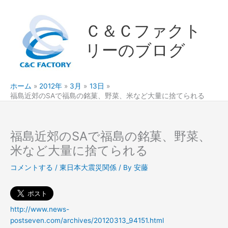
内
容
Ｃ＆Ｃファクト
を
ス
リーのブログ
キ
ッ
プ
ホーム
2012年
3月
13日
福島近郊のSAで福島の銘菓、野菜、米など大量に捨てられる
福島近郊のSAで福島の銘菓、野菜、
米など大量に捨てられる
コメントする
/
東日本大震災関係
/ By
安藤
http://www.news-
postseven.com/archives/20120313_94151.html