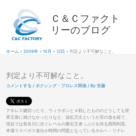
内
容
Ｃ＆Ｃファクト
を
ス
リーのブログ
キ
ッ
プ
ホーム
2009年
10月
12日
判定より不可解なこと。
判定より不可解なこと。
コメントする
/
ボクシング・プロレス関係
/ By
安藤
アキレス腱切ったり、ウィラポンと４戦したもののどうしても世
界王座に就けなかったりなど、波乱万丈というか茨の道を経て、
現在では長谷川に次ぐレベルの磐石王者っぷりを誇る西岡利晃。
本場ラスベガス進出が時間の問題となっているホルヘ・リナレ