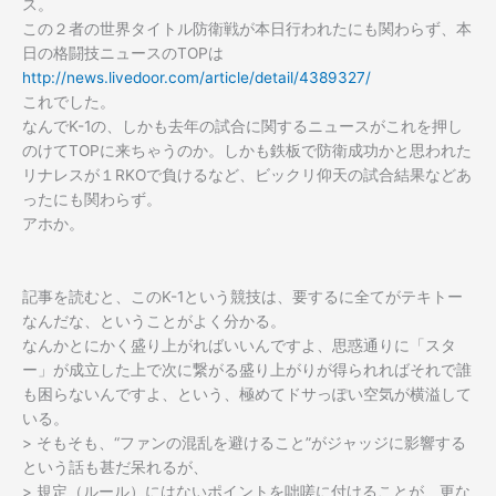
ス。
この２者の世界タイトル防衛戦が本日行われたにも関わらず、本
日の格闘技ニュースのTOPは
http://news.livedoor.com/article/detail/4389327/
これでした。
なんでK-1の、しかも去年の試合に関するニュースがこれを押し
のけてTOPに来ちゃうのか。しかも鉄板で防衛成功かと思われた
リナレスが１RKOで負けるなど、ビックリ仰天の試合結果などあ
ったにも関わらず。
アホか。
記事を読むと、このK-1という競技は、要するに全てがテキトー
なんだな、ということがよく分かる。
なんかとにかく盛り上がればいいんですよ、思惑通りに「スタ
ー」が成立した上で次に繋がる盛り上がりが得られればそれで誰
も困らないんですよ、という、極めてドサっぽい空気が横溢して
いる。
> そもそも、“ファンの混乱を避けること”がジャッジに影響する
という話も甚だ呆れるが、
> 規定（ルール）にはないポイントを咄嗟に付けることが、更な