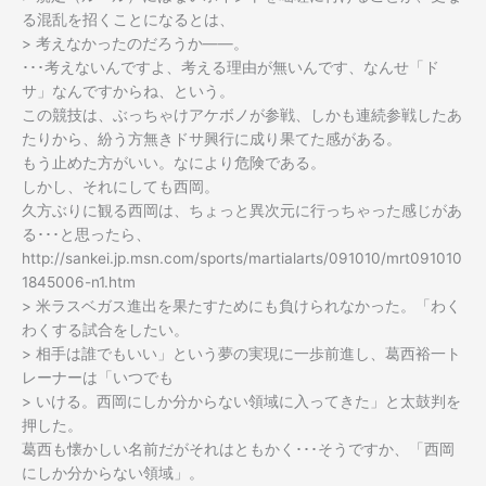
る混乱を招くことになるとは、
> 考えなかったのだろうか――。
･･･考えないんですよ、考える理由が無いんです、なんせ「ド
サ」なんですからね、という。
この競技は、ぶっちゃけアケボノが参戦、しかも連続参戦したあ
たりから、紛う方無きドサ興行に成り果てた感がある。
もう止めた方がいい。なにより危険である。
しかし、それにしても西岡。
久方ぶりに観る西岡は、ちょっと異次元に行っちゃった感じがあ
る･･･と思ったら、
http://sankei.jp.msn.com/sports/martialarts/091010/mrt091010
1845006-n1.htm
> 米ラスベガス進出を果たすためにも負けられなかった。「わく
わくする試合をしたい。
> 相手は誰でもいい」という夢の実現に一歩前進し、葛西裕一ト
レーナーは「いつでも
> いける。西岡にしか分からない領域に入ってきた」と太鼓判を
押した。
葛西も懐かしい名前だがそれはともかく･･･そうですか、「西岡
にしか分からない領域」。