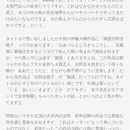
左衛門自らの命名だそうですが、これはなかなかオツなものだと
思う。カゴの中の鳥が安全地帯からピーチクパーチクやってるだ
けみたいなものですよ、その鳥もオウムだからひたすら又聞きば
かりですよ、という。
タイトルで思い出しましたが大昔の伊藤大輔作品に「御誂次郎吉
格子」ってのがあります。「おあつらえじろきちごうし」。呉服
屋に着物注文するとコヨリで結んだ紙に包まれて納品されます
が、その真ん中には必ず「御誂」とありますよね。この作品は観
りゃわかるんですが金持ち＆貧乏人、次郎吉＆色女という様々な
軸が、ああだこうだと、さながら格子柄のように交差します。だ
から当作品は「次郎吉格子」の「御誂」だってわけですね。タイ
トルのヒネり方のベクトルがいい感じです。中身は置いといて
「いま、会いにいきます」とか「チア☆ダン 女子高生がチアダ
ンスで全米制覇しちゃったホントの話」とかいうのより気が利い
てますな。
関係ないですが主演の大河内伝次郎、壮年以降の作品では異様な
存在感と貫禄をみせますが、これはオッサンになって身についた
ものではなく、若年だったこの作品当時には既に貫禄たっぷり。