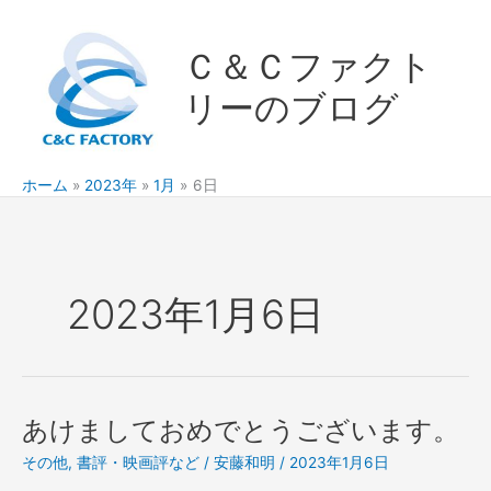
内
容
Ｃ＆Ｃファクト
を
ス
リーのブログ
キ
ッ
プ
ホーム
2023年
1月
6日
2023年1月6日
あけましておめでとうございます。
その他
,
書評・映画評など
/
安藤和明
/
2023年1月6日