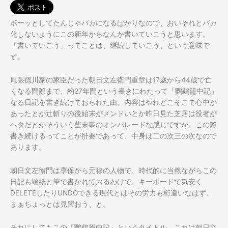
ボーッとしてたんじゃバカになるばかりなので、おいそれとバカ
化しないようにこの新年からなんか書いていこうと思います。
「書いていこう」ってことは、継続していこう、という意味で
す。
尾張徳川家の家臣だった朝日文左衛門重章は17歳から44歳で亡
くなる間際まで、約27年間という長きにわたって「鸚鵡籠中記」
なる日記を書き続けておられた由。内容はやれどこそこで心中が
あったとか辻斬りの後始末がメンドいとか昨日見た芝居は役者が
ヘタだとかそういう些末事のオンパレードな感じですが、この際
書き続けるってことが肝要であって、中身は二の次三の次なので
あります。
朝日文左衛門は享保から元禄の人物で、時代的に当然ながらこの
日記も端紙と筆で書かれておるわけで、キーボードで気安く
DELETEしたりUNDOできる現代とはその労力も桁違いなはず。
まぁちょっとは見習おう、と。
それにしてもこの「鸚鵡籠中記」というタイトル、これは朝日文