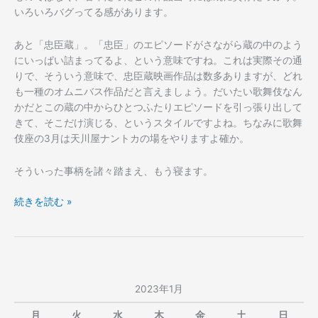
いろいろバグってる感があります。
あと「忠臣蔵」。「忠臣」のエピソードがさながら蔵の中のよう
にいっぱい詰まってるよ、という意味ですね。これは実際その通
りで、そういう意味で、忠臣蔵映画作品は数多ありますが、どれ
も一種のオムニバス作品だと言えましょう。だいたい歌舞伎なん
かだとこの蔵の中からひとつふたりエピソードを引っ張り出して
きて、そこだけ演じる、というスタイルですよね。ちなみに歌舞
伎座の3月は天川屋ナントカの場をやりますよ確か。
そういった事柄を諸々踏まえ、もう寝ます。
あ
続きを読む »
け
ま
し
て
お
2023年1月
め
で
月
火
水
木
金
土
日