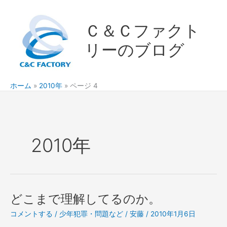
内
容
Ｃ＆Ｃファクト
を
ス
リーのブログ
キ
ッ
プ
ホーム
2010年
ページ 4
2010年
どこまで理解してるのか。
コメントする
/
少年犯罪・問題など
/
安藤
/
2010年1月6日