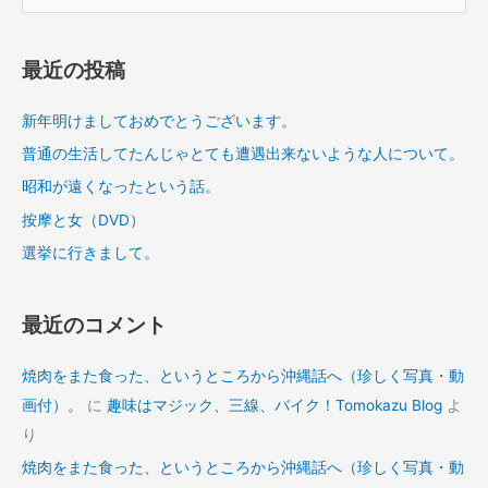
索
対
象
最近の投稿
:
新年明けましておめでとうございます。
普通の生活してたんじゃとても遭遇出来ないような人について。
昭和が遠くなったという話。
按摩と女（DVD）
選挙に行きまして。
最近のコメント
焼肉をまた食った、というところから沖縄話へ（珍しく写真・動
画付）。
に
趣味はマジック、三線、バイク！Tomokazu Blog
よ
り
焼肉をまた食った、というところから沖縄話へ（珍しく写真・動