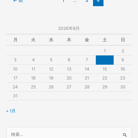
←
前
1
…
3
4
解
て
し
る
て
の
る
か。
2026年8月
の
か。
月
火
水
木
金
土
日
1
2
3
4
5
6
7
8
9
10
11
12
13
14
15
16
17
18
19
20
21
22
23
24
25
26
27
28
29
30
31
« 1月
検