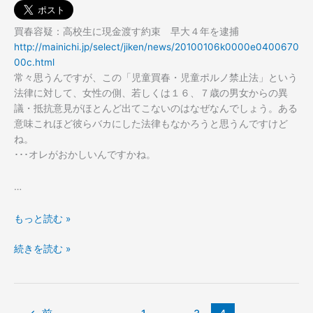
買春容疑：高校生に現金渡す約束 早大４年を逮捕
http://mainichi.jp/select/jiken/news/20100106k0000e0400670
00c.html
常々思うんですが、この「児童買春・児童ポルノ禁止法」という
法律に対して、女性の側、若しくは１６、７歳の男女からの異
議・抵抗意見がほとんど出てこないのはなぜなんでしょう。ある
意味これほど彼らバカにした法律もなかろうと思うんですけど
ね。
･･･オレがおかしいんですかね。
…
ど
もっと読む »
こ
ど
続きを読む »
ま
こ
で
ま
理
で
解
理
し