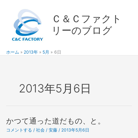
内
容
Ｃ＆Ｃファクト
を
ス
リーのブログ
キ
ッ
プ
ホーム
2013年
5月
6日
2013年5月6日
かつて通った道だもの、と。
コメントする
/
社会
/
安藤
/
2013年5月6日