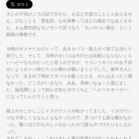
オレが子供のころの話ですから、さほど大昔のことじゃありませ
ん
。少なくとも「歴史的」な出来事ってほどの過去ではありませ
ん。
まぁ歴史的なモノサシで言うなら「ホンのつい最近」という
範疇の
事柄です。
当時のオトナたちのとって、歩きタバコ・路上ポイ捨ては当たり
前
でした。そして、当時のタバコは今のとは比較にならないくら
いヘ
ビーなものだったと思うのですが、そういうキツいのを子供
がいよ
うがメシ時だろうが構わず吸いまくりでした。後年大人に
なって、
生まれて初めてタバコを吸ったとき、オレはまったく咽
なかった。
どころかいきなり、ああ、美味いなぁ！と感じまし
た。副流煙によ
って知らず知らずのうちに「ヘビースモーカー」
になってたんだろ
うと思う。
路上のそこかしこにイヌのウンコが転がってました。イヌのウン
コ
なぞ珍しくもなんともなかったので、見つけても誰も騒がなか
った
。騒ぐほどのものじゃなかったので誰も片づけたりもしなか
った。
それどころか・・・これはオレん家の近所だけのことかもしれま