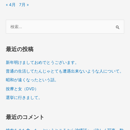
« 4月
7月 »
検
索
対
象
最近の投稿
:
新年明けましておめでとうございます。
普通の生活してたんじゃとても遭遇出来ないような人について。
昭和が遠くなったという話。
按摩と女（DVD）
選挙に行きまして。
最近のコメント