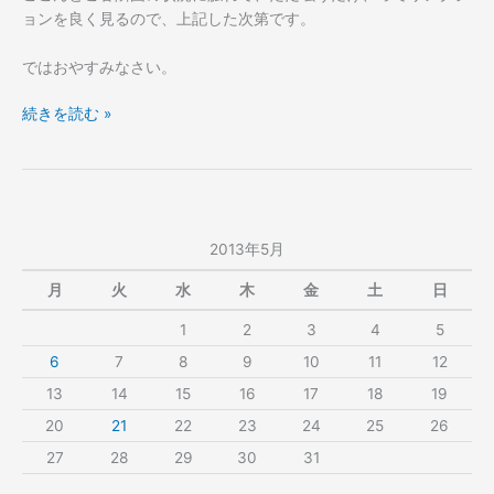
ョンを良く見るので、上記した次第です。
ではおやすみなさい。
か
続きを読む »
つ
て
通
っ
た
2013年5月
道
だ
月
火
水
木
金
土
日
も
1
2
3
4
5
の、
と。
6
7
8
9
10
11
12
13
14
15
16
17
18
19
20
21
22
23
24
25
26
27
28
29
30
31