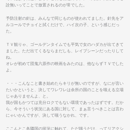
詮無
いってことで放置されるのが常でした。
予防注射の針は、みんなで同じものが使われてました。針先をア
ル
コールでチョイと拭くだけで、ハイ次の子、という感じだっ
た。
ＴＶ観りゃ、ゴールデンタイムでも平気で女のハダカが出てきて
ま
した。ただ出てくるならまだしも、レイプシーンだったりして
ね。
オレが初めて団鬼六原作の映画をみたのは、他ならずＴＶでした
よ
。
・・・こんなこと書き始めたらキリが無いのですが、なにが言い
た
いかというと、決してワレワレは余所の国のことを嗤える立場
じゃ
ありませんよ、と。
我が国もかつては充分ロクでもない環境であったはずです。だか
ら
、今そういう状況にある国に対して、まぁ言うべきことは言わ
にゃ
いかんですが、決して嗤うなかれ、です。
ここんとこ各隣国の状況に触れて、ただ嗤うだけ、ってリアクシ