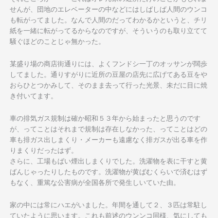
せ
んが、団地のエレベーターの中などにはしばしば人間のウンコ
も転
がってました。なんで人間のだってわかるかというと、チリ
紙を一
緒に転がってるからなのですが、そういうのも取り立てて
騒ぐほど
のことじゃ無かった。
某盛り場の商店街通りには、よくフンドシ一丁のオッサンが闊歩
し
てました。通りすがりに近所の豆屋の店先に広げてある豆をや
おら
ひとつかみして、そのまま去って行った光景、未だに目に焼
き付い
てます。
車の排気ガス規制は確か昭和５３年から始まったと思うのです
が、
ってことはそれまで規制は存在しなかった、ってことはどの
車も排
ガス出しまくり・メーカーも遠慮なく排ガスが出る車を作
りまくり
だったはず。
さらに、工場もばい煙出しまくりでした。洗濯物を表に干すと黄
ば
んじゃったりしたものです。洗濯物が黄ばむくらいで済むはず
もな
く、重篤な公害病が全国各所で発生しいていた由。
家の中には常にハエがいました。年間を通して２、３匹は常駐し
て
いたように思います。これも前述のウンンコ同様、気にしても