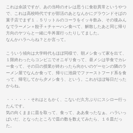
これは余談ですが、あの当時のオレは思うに食欲異常というやつ
で
、これは高校時代ですが部活のあとなんかにグラウンドそばの
菓子
店でまず１．５リットルのコーラをイッキ飲み、その後みん
なでラ
ーメン＋餃子＋チャーハン食べて、解散したあと同じ帰り
方向のヤ
ツらと一緒に牛丼屋行ったりしてました。
なんかハラへらね？とか言って。
こういう傾向は大学時代もほぼ同様で、朝メシ食って家を出て、
１
限終わったらコンビニでオニギリ食って、昼メシは学食でカレ
ー食
って、その日の授業が終わったら向かいのゲーセンの隣のラ
ーメン
屋でなんか食って、帰りに池袋でファーストフード系を食
って、帰
宅してから夕メシ食う、という。これがほぼ毎日だった
からね。
・・・・・・それはともかく、こないだ久方ぶりにスシロー行っ
た
んです。
気の向くままに皿を取って、食って、ああ食ったなぁ、ハラいっ
ぱ
いだ、となったところで皿の数を数えてみたら、１６皿だっ
た。