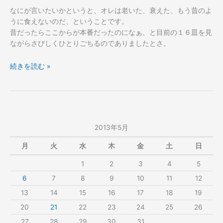
なにが言いたいかというと、オレは老いた、衰えた、もう昔のよ
う
に食えないのだ、ということです。
昔だったらここからが本番だったのになぁ、と目前の１６皿を見
な
がらさびしくひとりごちるのでありましたとさ。
老
続きを読む »
い
た。
2013年5月
月
火
水
木
金
土
日
1
2
3
4
5
6
7
8
9
10
11
12
13
14
15
16
17
18
19
20
21
22
23
24
25
26
27
28
29
30
31