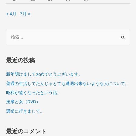
« 4月
7月 »
検
索
対
象
最近の投稿
:
新年明けましておめでとうございます。
普通の生活してたんじゃとても遭遇出来ないような人について。
昭和が遠くなったという話。
按摩と女（DVD）
選挙に行きまして。
最近のコメント