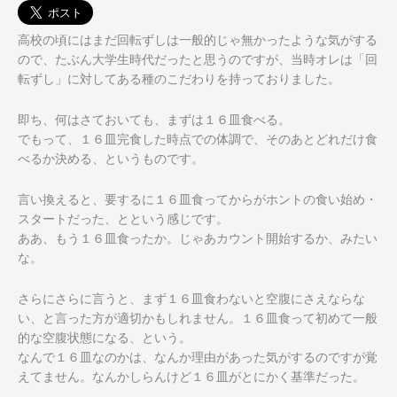
高校の頃にはまだ回転ずしは一般的じゃ無かったような気がする
の
で、たぶん大学生時代だったと思うのですが、当時オレは「回
転ず
し」に対してある種のこだわりを持っておりました。
即ち、何はさておいても、まずは１６皿食べる。
でもって、１６皿完食した時点での体調で、そのあとどれだけ食
べ
るか決める、というものです。
言い換えると、要するに１６皿食ってからがホントの食い始め・
ス
タートだった、とという感じです。
ああ、もう１６皿食ったか。じゃあカウント開始するか、みたい
な
。
さらにさらに言うと、まず１６皿食わないと空腹にさえならな
い、
と言った方が適切かもしれません。１６皿食って初めて一般
的な空
腹状態になる、という。
なんで１６皿なのかは、なんか理由があった気がするのですが覚
え
てません。なんかしらんけど１６皿がとにかく基準だった。