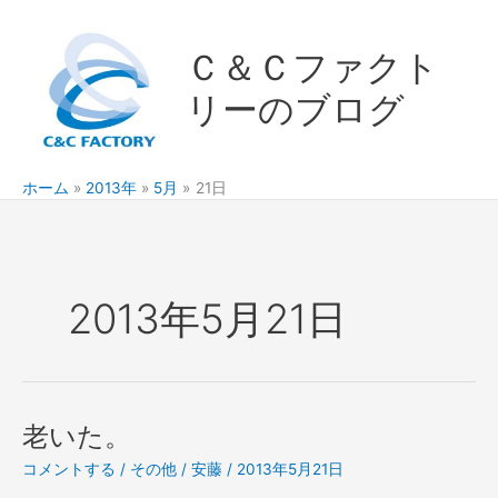
内
容
Ｃ＆Ｃファクト
を
ス
リーのブログ
キ
ッ
プ
ホーム
2013年
5月
21日
2013年5月21日
老いた。
コメントする
/
その他
/
安藤
/
2013年5月21日