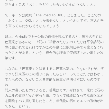
即ちまずこの「おく」をどうしたらいいかわからない、と。
で、キーンは結局「The Road To OKU」としました。ここでの
「おく」は「OKU」としか表せない、というわけです。本人がそ
う言ってんだからそうなんでしょう。
以上、今kindleでキーン氏の自伝を読んでるのと、弊社の至近に
芭蕉庵があるのと、上記の「草青みたり」のくだりは平泉訪問の
際に書かれてるわけですがこの平泉には以前仕事で何度となく行
ったことがある、という、複合的な理由で突然諸々思い出した次
第です。
ちなみに「芭蕉庵」とは要するに芭蕉の家のことなのですが、ザ
ックリ江東区のこの辺りにあったらしい、ってことだけはわかっ
てたものの、ながいこと具体的な位置が判明せずにいたのです
ね。
門人の書いたものによると、芭蕉はカエルが好きで、庵には石の
カエルの置物だかが有った由。でもって戦後になって江東区某所
を開発すべく掘り返したところ、年代物の石のカエルの置物が出
てきた、という。