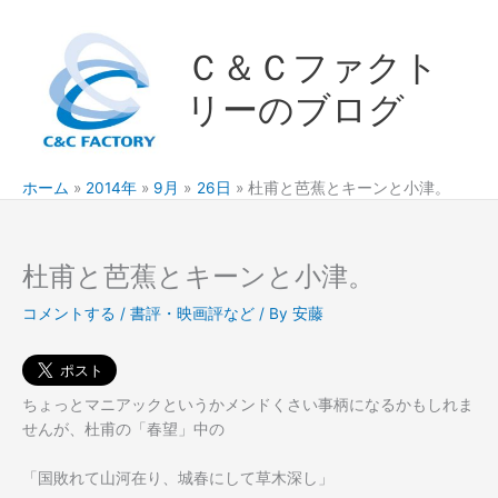
内
容
Ｃ＆Ｃファクト
を
ス
リーのブログ
キ
ッ
プ
ホーム
2014年
9月
26日
杜甫と芭蕉とキーンと小津。
杜甫と芭蕉とキーンと小津。
コメントする
/
書評・映画評など
/ By
安藤
ちょっとマニアックというかメンドくさい事柄になるかもしれま
せんが、杜甫の「春望」中の
「国敗れて山河在り、城春にして草木深し」