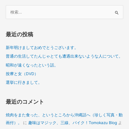
検
索
対
象
最近の投稿
:
新年明けましておめでとうございます。
普通の生活してたんじゃとても遭遇出来ないような人について。
昭和が遠くなったという話。
按摩と女（DVD）
選挙に行きまして。
最近のコメント
焼肉をまた食った、というところから沖縄話へ（珍しく写真・動
画付）。
に
趣味はマジック、三線、バイク！Tomokazu Blog
よ