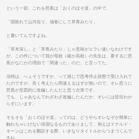
という一節、これを芭蕉は「おくのほそ道」の中で、
「国敗れて山河在り、城春にして草青みたり」
と書いてんですよね。
「草木深し」と「草青みたり」じゃ意味がエラい違いなわけです
が、この件について我が母校（確か高校）の先生は、要するに芭
蕉がなにかの理由で「間違った」のだ、と言ってた。
当時は、へぇそうですか、って感じで思考停止状態で受け入れて
たのですが、良く考えたら間違えるはずが無いので、オレ思うに
芭蕉が意図的に改編したんだと思う次第です。
でも、じゃあなんでわざわざ改編したんだか、オレには皆目わか
らずにいます。
そもそも「おくのほそ道」ってのは、どうやらオレなぞが簡単に
触れちゃいけない深淵なるものでありまして、例えばドナルド・
キーンはこれを翻訳する際、いきなりタイトルからつまづくんで
すね。