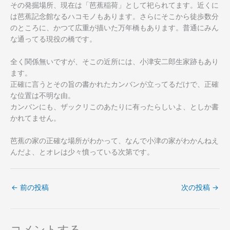
その発掘場所、現在は「芭蕉稲荷」として祀られてます。近くに
は芭蕉記念館なるハコモノもあります。さらにそこから徒歩数分
のところに、かつて広重が描いた万年橋もあります。普通にみん
な通ってる現役の橋です。
全く関係無いですが、そこの近所には、小津安二郎生家跡もあり
ます。
正確に言うとその旨の書かれたカンバンが立ってるだけで、正確
な位置は不明な由。
カンバンにも、ザックリこのあたりに有ったらしいよ、としか書
かれてません。
芭蕉の家の正確な場所がわかって、なんで小津の家がわかんねえ
んだよ、とオレは少々憤っている次第です。
←
前の投稿
次の投稿
→
コメントする