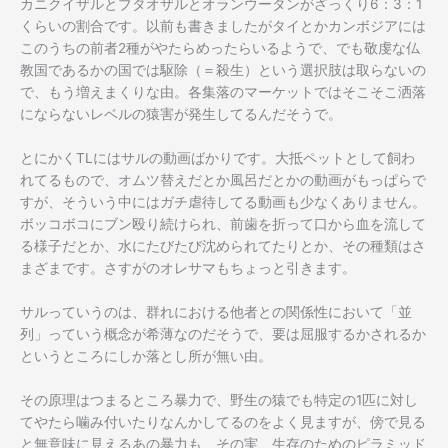
カニクイザルとブタオザルとオランウータンがざっくり6：3：1
くらいの割合です。以前も書きましたがタイとかカンボジアには
このうちの前者2種がやたらめったらいるようで、でも敬虔な仏
教国であるかの国では駆除（＝殺生）という選択肢は取らないの
で、もう増えまくりな由。各集落のマーケットではそこそこ洒落
にならないレベルの猿害が発生してるんだそうで。
とにかくTLにはサルの動画ばかりです。大抵ペットとして飼わ
れてるもので、オムツ替えだとか風呂だとかの動画がもっぱらで
すが、そういう中にはガチ虐待してる動画も少なくありません。
ボッコボコにブン殴り続けられ、前歯を折って口から血を流して
る様子だとか、水にたびたび沈められてたりとか、その種類はさ
まざまです。さすがのオレサマもちょっと引きます。
サルっていうのは、群れにおける他者との関係性において「並
列」っていう概念が希薄なのだそうで、要は屈服するかされるか
というところにしか落とし所が無い由。
その原理はつまるところ暴力で、野生の猿でも特定の1匹に対し
てやたら噛み付いたりなんかしてるのをよく見ますが、傍で見る
と無意味に見えるあの暴力も、その実、生存のためのピラミッド