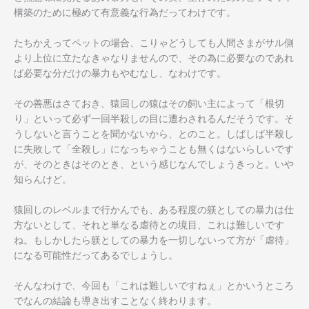
構築のために極めて有意義な行為だってわけです。
たちかえってペットの場合、こりゃどうしても人間さまがサル側
より上位に立たなきゃなりませんので、その為に必要なのであれ
ば必要な分だけの暴力もやむなし、なわけです。
その善悪はさておき、猿回しの猿はその飼い主によって「根切
り」といって必ず一回半殺しの目に遭わされるんだそうです。そ
うしないと言うことを聞かないから、とのこと。しばしば半殺し
に失敗して「全殺し」になっちゃうことも無くはないらしいです
が、そのときはそのとき、という感じなんでしょうきっと。いや
知らんけど。
猿回しのレベルまで行かんでも、ある程度の躾としての暴力は仕
方ないとして、それと単なる虐待との境目、これは難しいです
ね。もしかしたら躾としての暴力を一切しないって方が「虐待」
になる可能性だってあるでしょうし。
そんなわけで、今回も「これは難しいですねぇ」とかいうところ
でなんの結論も導き出すことなく終わります。