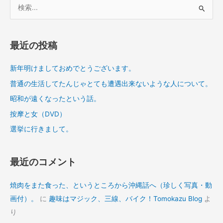
検
索
対
象
最近の投稿
:
新年明けましておめでとうございます。
普通の生活してたんじゃとても遭遇出来ないような人について。
昭和が遠くなったという話。
按摩と女（DVD）
選挙に行きまして。
最近のコメント
焼肉をまた食った、というところから沖縄話へ（珍しく写真・動
画付）。
に
趣味はマジック、三線、バイク！Tomokazu Blog
よ
り