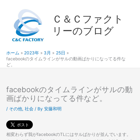
内
容
Ｃ＆Ｃファクト
を
ス
リーのブログ
キ
ッ
プ
ホーム
2023年
3月
25日
facebookのタイムラインがサルの動画ばかりになってる件な
ど。
facebookのタイムラインがサルの動
画ばかりになってる件など。
/
その他
,
社会
/ By
安藤和明
相変わらず我がfacebookのTLにはサルばかりが並んでいます。