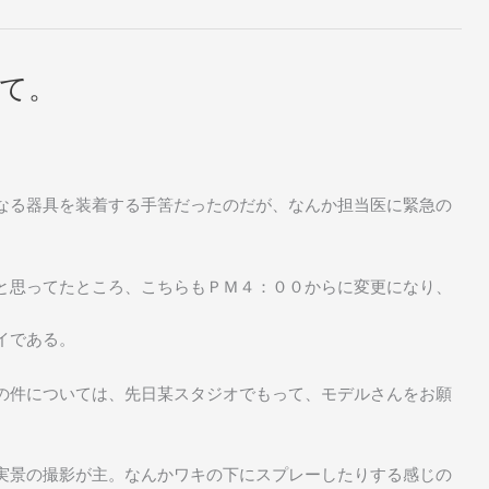
て。
なる器具を装着する手筈だったのだが、なんか担当医に緊急の
と思ってたところ、こちらもＰＭ４：００からに変更になり、
イである。
の件については、先日某スタジオでもって、モデルさんをお願
実景の撮影が主。なんかワキの下にスプレーしたりする感じの