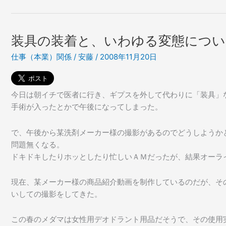
ィ
へ
ア
の
へ
携
装具の装着と、いわゆる変態につい
の
わ
仕事（本業）関係
/
安藤
/
2008年11月20日
携
り
わ
方
り
な
方
ど。
今日は朝イチで医者に行き、ギプスを外して代わりに「装具」
な
手術が入ったとかで午後になってしまった。
ど。
で、午後から某洗剤メーカー様の撮影があるのでどうしようか
問題無くなる。
ドキドキしたりホッとしたり忙しいＡＭだったが、結果オーラ
現在、某メーカー様の商品紹介動画を制作しているのだが、そ
いしての撮影をしてきた。
この春のメダマは女性用デオドラント用品だそうで、その使用