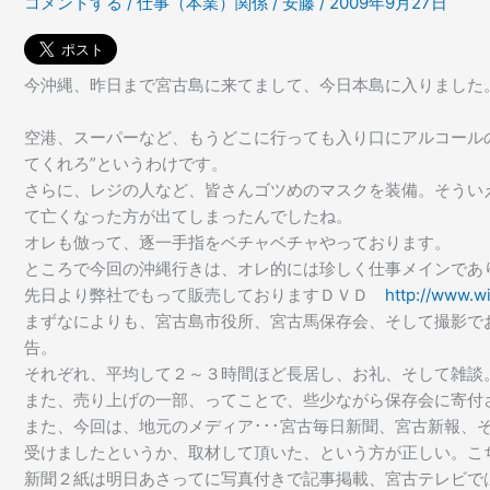
コメントする
/
仕事（本業）関係
/
安藤
/
2009年9月27日
今沖縄、昨日まで宮古島に来てまして、今日本島に入りました
空港、スーパーなど、もうどこに行っても入り口にアルコール
てくれろ”というわけです。
さらに、レジの人など、皆さんゴツめのマスクを装備。そうい
て亡くなった方が出てしまったんでしたね。
オレも倣って、逐一手指をベチャベチャやっております。
ところで今回の沖縄行きは、オレ的には珍しく仕事メインであ
先日より弊社でもって販売しておりますＤＶＤ
http://www.wi
まずなによりも、宮古島市役所、宮古馬保存会、そして撮影で
告。
それぞれ、平均して２～３時間ほど長居し、お礼、そして雑談
また、売り上げの一部、ってことで、些少ながら保存会に寄付
また、今回は、地元のメディア･･･宮古毎日新聞、宮古新報、
受けましたというか、取材して頂いた、という方が正しい。こ
新聞２紙は明日あさってに写真付きで記事掲載、宮古テレビで