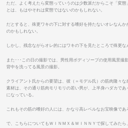
ただ、よく考えたら変態っていうのは少数派だからこそ「変態
とは、もはやそれは変態ではないのかもしれない。
だとすると、殊更ワキの下に対する嗜好を持たないオレなんか
のかもしれない。
しかし、残念ながらオレ的にはワキの下を見たところで殊更な
また･･･この日の撮影では、男性用ボディソープの使用風景撮
背中を洗ってる風景の撮影。
クライアント氏からの要望は、彼（＝モデル氏）の筋肉隆々な
素材は、その通り筋肉モリモリの若い男が、上半身ハダカであ
になっている。
これもその筋の嗜好の人には、かなり高レベルなお宝映像であ
で、こちらについてもＷＩＮＭＸ＆ＷＩＮＮＹで探してみたら