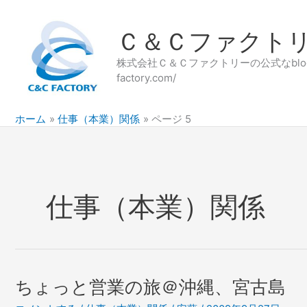
内
容
Ｃ＆Ｃファクト
を
ス
株式会社Ｃ＆Ｃファクトリーの公式なblog
キ
factory.com/
ッ
プ
ホーム
仕事（本業）関係
ページ 5
仕事（本業）関係
ちょっと営業の旅＠沖縄、宮古島