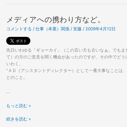
ま
で
い、
い
で
い
メディアへの携わり方など。
い
ん
コメントする
/
仕事（本業）関係
/
安藤
/
2009年4月12日
い
じ
ん
ゃ
じ
な
ゃ
い
先日いわゆる「ギョーカイ」（この言い方も古いなぁ。でもま
な
か。
て）の方のご意見を聞く機会があったのですが、その中でどう
い
いわく、
か。
“ＡＤ（アシスタントディレクター）として一番大事なことは、
とのこと。
…
メ
もっと読む »
デ
メ
続きを読む »
ィ
デ
ア