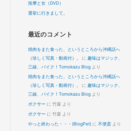
按摩と女（DVD）
選挙に行きまして。
最近のコメント
焼肉をまた食った、というところから沖縄話へ
（珍しく写真・動画付）。
に
趣味はマジック、
三線、バイク！Tomokazu Blog
より
焼肉をまた食った、というところから沖縄話へ
（珍しく写真・動画付）。
に
趣味はマジック、
三線、バイク！Tomokazu Blog
より
ボクサー
に
竹森
より
ボクサー
に
竹森
より
やっと終わった・・・(BlogPet)
に
不便斎
より