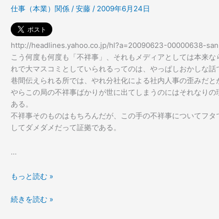
仕事（本業）関係
/
安藤
/
2009年6月24日
の
旅
＠
沖
http://headlines.yahoo.co.jp/hl?a=20090623-00000638-san
縄、
こう何度も何度も「不祥事」、それもメディアとしては本来な
宮
れで大マスコミとしていられるってのは、やっぱしおかしな話
古
巷間伝えられる所では、やれ分社化による社内人事の歪みだと
島
やらこの局の不祥事ばかりが世に出てしまうのにはそれなりの
ある。
不祥事そのものはもちろんだが、この手の不祥事についてフタ
してダメダメだって証拠である。
…
お
もっと読む »
し
お
続きを読む »
ま
し
い、