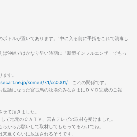
。
のボトルが置いてあります。“中に入る前に手指をこれで消毒し
えば沖縄ではかなり早い時期に「新型インフルエンザ」でもっ
ります。
secart.ne.jp/kome3/7.1/cc0001/
これの関係です。
お世話になった宮古馬の牧場のみなさまにＤＶＤ完成のご報
。
させて頂きました。
そして地元のＣＡＴＶ、宮古テレビの取材を受けました。
ちらからお願いして取材してもらってるわけでね。
は来週くらいに放送されるそうです。