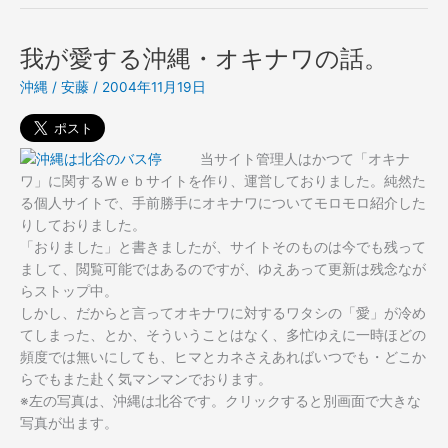
ナ
で
画
ワ
キ
付）。
で
ジ
我が愛する沖縄・オキナワの話。
キ
ム
沖縄
/
安藤
/
2004年11月19日
ジ
ナ
ム
ー
ナ
に
ー
会
当サイト管理人はかつて「オキナ
に
っ
ワ」に関するＷｅｂサイトを作り、運営しておりました。純然た
会
た
る個人サイトで、手前勝手にオキナワについてモロモロ紹介した
っ
か
りしておりました。
た
も
「おりました」と書きましたが、サイトそのものは今でも残って
か
し
まして、閲覧可能ではあるのですが、ゆえあって更新は残念なが
も
れ
らストップ中。
し
な
しかし、だからと言ってオキナワに対するワタシの「愛」が冷め
れ
い
てしまった、とか、そういうことはなく、多忙ゆえに一時ほどの
な
話。
頻度では無いにしても、ヒマとカネさえあればいつでも・どこか
い
らでもまた赴く気マンマンでおります。
話。
※左の写真は、沖縄は北谷です。クリックすると別画面で大きな
写真が出ます。