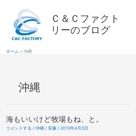
内
容
Ｃ＆Ｃファクト
を
ス
リーのブログ
キ
ッ
プ
ホーム
沖縄
沖縄
海もいいけど牧場もね、と。
コメントする
/
沖縄
/
安藤
/
2013年4月3日