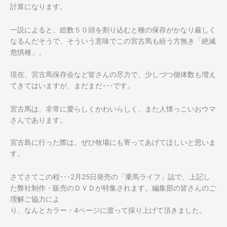
計算になります。
一説によると、総数５０頭を割り込むと種の保存がかなり厳しく
なるんだそうで、そういう意味でこの宮古馬も紛う方無き「絶滅
危惧種」。
現在、宮古馬保存会など皆さんの尽力で、少しづつ個体数も増え
てきてはいますが、まだまだ･･･です。
宮古馬は、非常に愛らしくかわいらしく、また人懐っこいおウマ
さんであります。
宮古島に行った際は、ぜひ牧場にも寄ってあげてほしいと思いま
す。
さてさてこの程･･･2月25日発売の「乗馬ライフ」誌で、上記し
た弊社制作・販売のＤＶＤが特集されます。編集部の皆さんのご
理解ご協力によ
り、なんとカラー・4ページに渡って採り上げて頂きました。