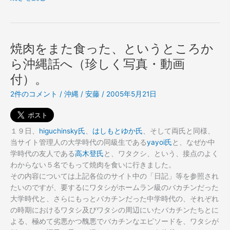
縄
よ！
焼肉をまた食った、というところか
ら沖縄話へ（珍しく写真・動画
付）。
2件のコメント
/
沖縄
/
安藤
/
2005年5月21日
１９日、
higuchinsky氏
、
はしもとゆか氏
、そして両氏と同様、
当サイト管理人の大学時代の同級生である
yayoi氏
と、なぜか中
学時代の友人である
高木登氏
と、ワタクシ、という、接点のよく
わからない５名でもって焼肉を食いに行きました。
その内容については上記各位のサイト中の「日記」等を参照され
たいのですが、要するにワタシがホームラン級のバカチンだった
大学時代と、さらにもっとバカチンだった中学時代の、それぞれ
の時期におけるワタシ及びワタシの周辺にいたバカチンたちとに
よる、極めて劣悪かつ醜悪でバカチンなエピソードを、ワタシが