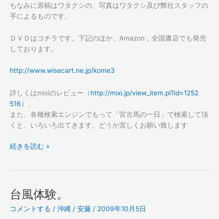
ちなみに原稿はワタクシの、写真はワタクシ及び弊社スタッフの
手によるものです。
ＤＶＤはコチラです。下記のほか、Amazon，全国書店でも発売
しております。
http://
www.wis
ecart.n
e.jp/ko
me3
詳しくはmixiのレビュー（
http://
mixi.jp
/view_i
tem.pl?
id=1252
516
）、
また、各種検索エンジンでもって「宮古馬の一日」で検索して頂
くと、いろいろ出てきます。どうか宜しくお願い致します
沖
続きを読む »
縄
の
「絶
滅
台風体験。
危
コメントする
/
沖縄
/
安藤
/
2009年10月5日
惧