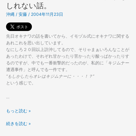
しれない話。
っ
と
た、
い
沖縄
/
安藤
/
2004年11月23日
と
う
い
と
う
こ
先日オキナワの話を書いてから、イモヅル式にオキナワに関する
と
ろ
あれこれを思い出しています。
こ
か
なにしろ２０回以上訪沖してるので、そりゃまぁいろんなことが
ろ
ら
あったわけで、それぞれ甘かったり苦かったり酸っぱかったりす
か
沖
るのですが、中でも一番衝撃的だったのが、私的に「キジムナー
ら
縄
遭遇事件」と呼んでる一件です。
沖
話
“もしかしたらオレはキジムナーに・・・！？”
縄
へ
という感じで。
話
（珍
へ
し
…
（珍
く
し
写
オ
もっと読む »
く
真・
キ
写
動
オ
続きを読む »
ナ
真・
画
キ
ワ
動
付）。