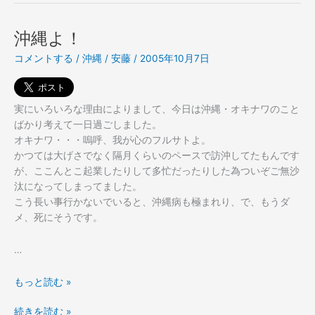
ハ
ス
イ
タ・・・
沖縄よ！
ス
Hi-
コメントする
/
沖縄
/
安藤
/
2005年10月7日
タ・・・
STANDARD
Hi-
STANDARD
実にいろいろな理由によりまして、今日は沖縄・オキナワのこと
ばかり考えて一日過ごしました。
オキナワ・・・嗚呼、我が心のフルサトよ。
かつては大げさでなく隔月くらいのペースで訪沖してたもんです
が、ここんとこ起業したりして多忙だったりした為ついぞご無沙
汰になってしまってました。
こう長い事行かないでいると、沖縄病も極まれり、で、もうダ
メ、死にそうです。
…
沖
もっと読む »
縄
沖
続きを読む »
よ！