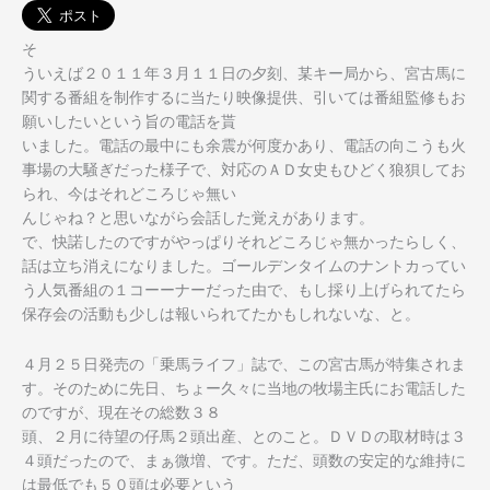
そ
ういえば２０１１年３月１１日の夕刻、某キー局から、宮古馬に
関する番組を制作するに当たり映像提供、引いては番組監修もお
願いしたいという旨の電話を貰
いました。電話の最中にも余震が何度かあり、電話の向こうも火
事場の大騒ぎだった様子で、対応のＡＤ女史もひどく狼狽してお
られ、今はそれどころじゃ無い
んじゃね？と思いながら会話した覚えがあります。
で、快諾したのですがやっぱりそれどころじゃ無かったらしく、
話は立ち消えになりました。ゴールデンタイムのナントカってい
う人気番組の１コーーナーだった由で、もし採り上げられてたら
保存会の活動も少しは報いられてたかもしれないな、と。
４月２５日発売の「乗馬ライフ」誌で、この宮古馬が特集されま
す。そのために先日、ちょー久々に当地の牧場主氏にお電話した
のですが、現在その総数３８
頭、２月に待望の仔馬２頭出産、とのこと。ＤＶＤの取材時は３
４頭だったので、まぁ微増、です。ただ、頭数の安定的な維持に
は最低でも５０頭は必要という