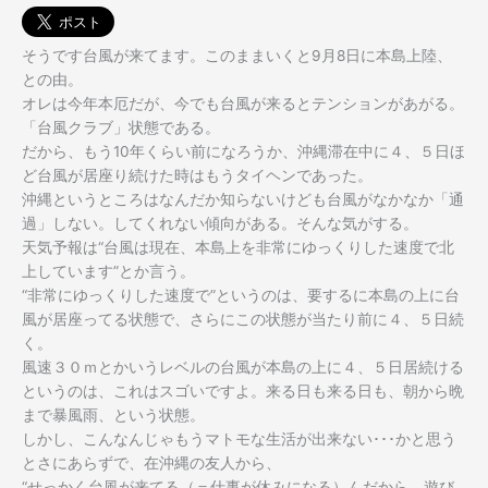
種」
に
つ
そうです台風が来てます。このままいくと9月8日に本島上陸、
い
との由。
て。
オレは今年本厄だが、今でも台風が来るとテンションがあがる。
「台風クラブ」状態である。
だから、もう10年くらい前になろうか、沖縄滞在中に４、５日ほ
ど台風が居座り続けた時はもうタイヘンであった。
沖縄というところはなんだか知らないけども台風がなかなか「通
過」しない。してくれない傾向がある。そんな気がする。
天気予報は“台風は現在、本島上を非常にゆっくりした速度で北
上しています”とか言う。
“非常にゆっくりした速度で”というのは、要するに本島の上に台
風が居座ってる状態で、さらにこの状態が当たり前に４、５日続
く。
風速３０ｍとかいうレベルの台風が本島の上に４、５日居続ける
というのは、これはスゴいですよ。来る日も来る日も、朝から晩
まで暴風雨、という状態。
しかし、こんなんじゃもうマトモな生活が出来ない･･･かと思う
とさにあらずで、在沖縄の友人から、
“せっかく台風が来てる（＝仕事が休みになる）んだから、遊び