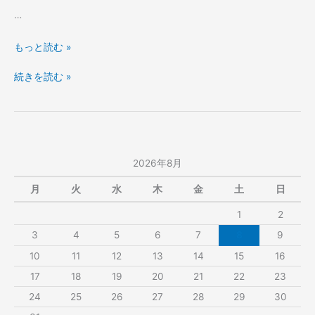
…
我
もっと読む »
が
我
続きを読む »
愛
が
す
愛
る
す
沖
る
縄・
沖
オ
2026年8月
縄・
キ
オ
ナ
月
火
水
木
金
土
日
キ
ワ
1
2
ナ
の
ワ
話。
3
4
5
6
7
8
9
の
10
11
12
13
14
15
16
話。
17
18
19
20
21
22
23
24
25
26
27
28
29
30