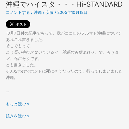
き
き
沖縄でハイスタ・・・Hi-STANDARD
続
沖
コメントする
/
沖縄
/
安藤
/
2005年10月18日
き
縄
沖
記。
縄
記。
10月7日付の記事でもって、我がココロのフルサト沖縄について
あれこれ書きました。
そこでもって、
こう長い事行かないでいると、沖縄病も極まれり、で、もうダ
メ、死にそうです。
とも書きました。
そんなわけでホントに死にそうだったので、行ってしまいました
沖縄。
…
沖
もっと読む »
縄
沖
続きを読む »
で
縄
ハ
で
イ