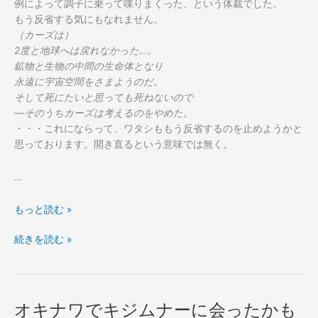
例によって調子に乗って喋りまくった、という体裁でした。
もう反省する気にもなれません。
（カーズは）
2度と地球へは戻れなかった…。
鉱物と生物の中間の生命体となり
永遠に宇宙空間をさまようのだ。
そして死にたいと思っても死ねないので
―そのうちカーズは考えるのをやめた。
・・・これにならって、ワタシももう反省するのを止めようかと
思っております。開き直るという意味では無く。
…
焼
もっと読む »
肉
焼
続きを読む »
を
肉
ま
を
た
ま
食
た
っ
オキナワでキジムナーに会ったかも
食
た、