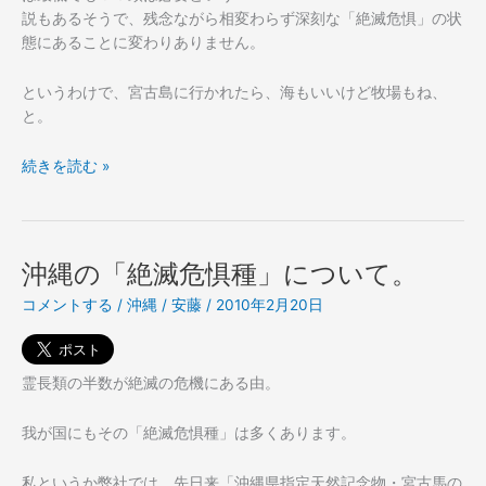
説もあるそうで、残念ながら相変わらず深刻な「絶滅危惧」の状
態にあることに変わりありません。
というわけで、宮古島に行かれたら、海もいいけど牧場もね、
と。
海
続きを読む »
も
い
い
け
沖縄の「絶滅危惧種」について。
ど
コメントする
/
沖縄
/
安藤
/
2010年2月20日
牧
場
も
ね、
霊長類の半数が絶滅の危機にある由。
と。
我が国にもその「絶滅危惧種」は多くあります。
私というか弊社では、先日来「沖縄県指定天然記念物・宮古馬の