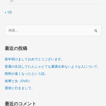
31
« 1月
検
索
対
象
最近の投稿
:
新年明けましておめでとうございます。
普通の生活してたんじゃとても遭遇出来ないような人について。
昭和が遠くなったという話。
按摩と女（DVD）
選挙に行きまして。
最近のコメント