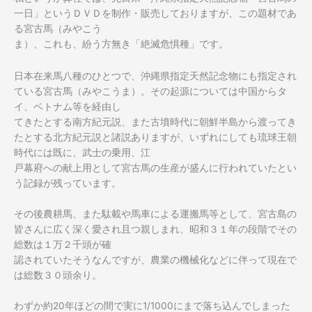
一日」というＤＶＤを制作・販売しておりますが、この題材であ
る宮古馬（みやこう
ま）、これも、紛う方無き「絶滅危惧種」です。
日本在来馬八種のひとつで、沖縄県指定天然記念物にも指定され
ている宮古馬（みやこうま）。その起源については中国からタ
イ、ベトナム等を経由し
てきたとする南方紀元説、また古墳時代に朝鮮半島から渡ってき
たとする北方紀元説と諸説ありますが、いずれにしても琉球王朝
時代には既に、武士の乗用、江
戸幕府への献上用として宮古馬の生産が盛んに行われていたとい
う記録が残っています。
その後農耕馬、また駄載や馬車による運搬馬等として、宮古島の
皆さんに広く深く愛され且つ親しまれ、昭和３１年の段階でその
総数は１万２千頭が確
認されていたそうなんですが、農業の機械化などに伴って現在で
は総数３０頭余り。
わずか約20年ほどの間で実に1/1000にまで落ち込んでしまった