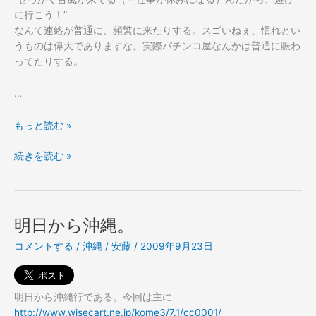
に行こう！”
なんて連絡が普通に、頻繁に来たりする。スゴいねぇ、慣れとい
うものは偉大でありますな。実際パチンコ屋なんかは普通に賑わ
ってたりする。
…
台
もっと読む »
風
台
続きを読む »
体
風
験。
体
験。
明日から沖縄。
コメントする
/
沖縄
/
安藤
/
2009年9月23日
明日から沖縄行である。今回は主に
http://www.wisecart.ne.jp/kome3/7.1/cc0001/