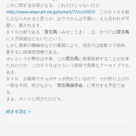
これに関する出張となる。これだけじゃないけど。
http://www.wisecart.ne.jp/kome3/7.1/cc0001/
このＤＶＤを観
た人ならわかると思うが、おウマさんは可愛い。えも言われず可
愛い。癒されます。
ＤＶＤの材である「
宮古馬
（みやこうま）」は、かつては
宮古島
に１万頭超ほどもいたという。
しかし農業の機械化などの要因により、現在では総数３０頭余。
要するに絶滅危惧種である。
オレというか弊社は今春、この
宮古馬
に密着取材することが出来
たわけだが、このＤＶＤはそういう意味で貴重なアーカイブでも
ある。
ＤＶＤ、お蔭様でチョボチョボ売れているので、その売り上げの
一部を今回、些少ながら「
宮古馬保存会
」に寄付する予定であ
る。
まぁ、ホントに些少だけども。
明
続きを読む »
日
か
ら