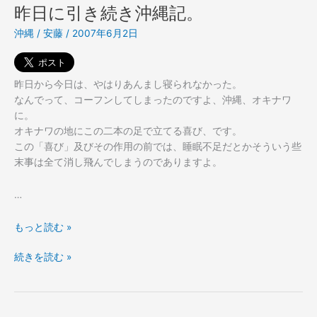
沖
昨日に引き続き沖縄記。
縄。
沖縄
/
安藤
/
2007年6月2日
昨日から今日は、やはりあんまし寝られなかった。
なんでって、コーフンしてしまったのですよ、沖縄、オキナワ
に。
オキナワの地にこの二本の足で立てる喜び、です。
この「喜び」及びその作用の前では、睡眠不足だとかそういう些
末事は全て消し飛んでしまうのでありますよ。
…
昨
もっと読む »
日
昨
続きを読む »
に
日
引
に
き
引
続